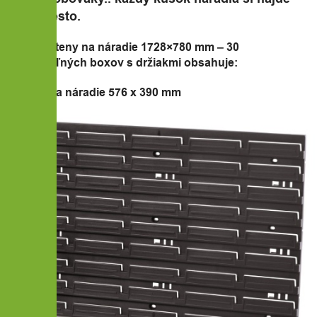
svoje miesto.
Zostava steny na náradie 1728×780 mm – 30
uzatvárateľných boxov s držiakmi obsahuje:
6x Panel na náradie 576 x 390 mm