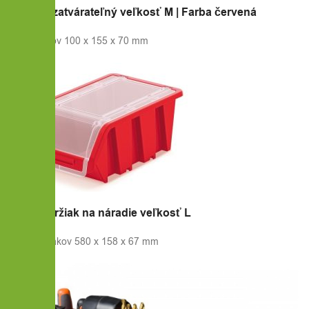
20x Box uzatvárateľný veľkosť M | Farba červená
Veľkosť boxov 100 x 155 x 70 mm
2x Veľký držiak na náradie veľkosť L
Veľkosť držiakov 580 x 158 x 67 mm