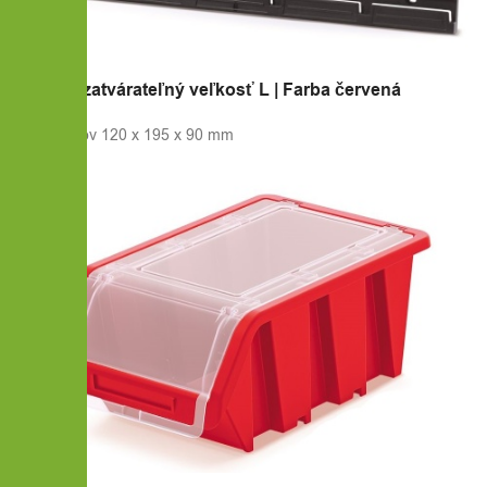
10x Box uzatvárateľný veľkosť L | Farba červená
Veľkosť boxov 120 x 195 x 90 mm