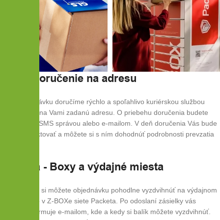
GLS - Doručenie na adresu
Vašu objednávku doručíme rýchlo a spoľahlivo kuriérskou službou
GLS priamo na Vami zadanú adresu. O priebehu doručenia budete
informovaní SMS správou alebo e-mailom. V deň doručenia Vás bude
kuriér kontaktovať a môžete si s ním dohodnúť podrobnosti prevzatia
zásielky.
Packeta - Boxy a výdajné miesta
Cez Packetu si môžete objednávku pohodlne vyzdvihnúť na výdajnom
mieste alebo v Z-BOXe siete Packeta. Po odoslaní zásielky vás
Packeta informuje e-mailom, kde a kedy si balík môžete vyzdvihnúť.