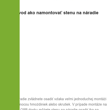
Video návod ako namontovať stenu na náradie
Stenu na náradie zvládnete osadiť vďaka veľmi jednoduchej montáži
na stenu pomocou hmoždiniek alebo skrutiek. V prípade montáže na
drevo, alebo OSB dosku môžete stenu na náradie osadiť iba na