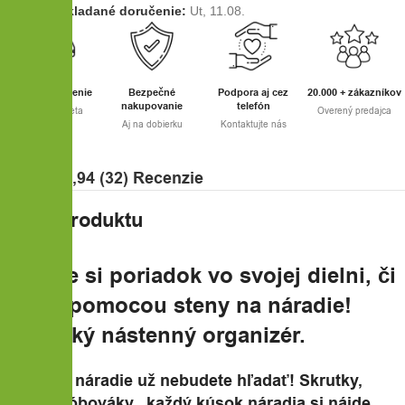
Predpokladané doručenie:
Ut, 11.08.
Rýchle doručenie
Bezpečné
Podpora aj cez
20.000 + zákazníkov
nakupovanie
telefón
GLS a Packeta
Overený predajca
Aj na dobierku
Kontaktujte nás
⭐⭐⭐⭐⭐ 4,94 (32) Recenzie
Popis produktu
Spravte si poriadok vo svojej dielni, či
gáraži pomocou steny na náradie!
Praktický nástenný organizér.
Potrebné náradie už nebudete hľadať! Skrutky,
šróby, šróbováky.. každý kúsok náradia si nájde