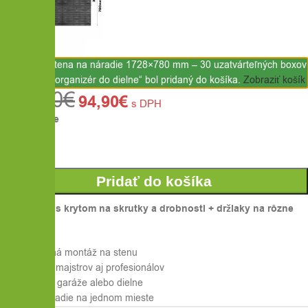
Produkt „Stena na náradie 1728×780 mm – 30 uzatvárteľných boxov
s držiakmi – organizér do dielne“ bol pridaný do košíka.
Zobraziť košík
119,90
€
94,90
€
s DPH
Na sklade
Pridať do košíka
🧰30 boxov s krytom na skrutky a drobnosti + držiaky na rôzne
náradie
✅Jednoduchá montáž na stenu
✅Pre hobby majstrov aj profesionálov
✅Ideálne do garáže alebo dielne
✅Všetko náradie na jednom mieste