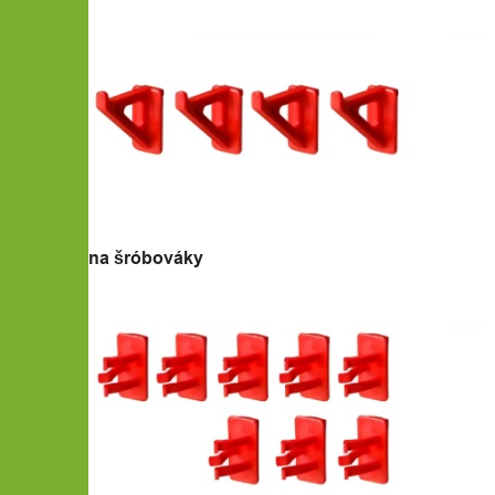
16x Úchyt na šróbováky