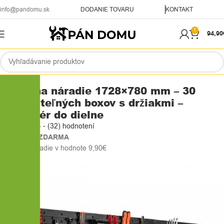
info@pandomu.sk
DODANIE TOVARU
KONTAKT
1
94,90
Domov
Dielňa
Steny na náradie
Stena na náradie 1728×780 mm – 30
uzatvárteľných boxov s držiakmi –
organizér do dielne
⭐⭐⭐⭐⭐ 4,94 - (32) hodnotení
🎁
DARČEK ZDARMA
Kufor na náradie v hodnote 9,90€
-21%