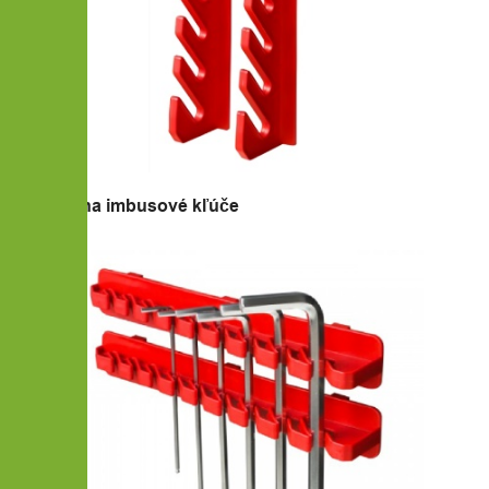
4x Držiak na imbusové kľúče