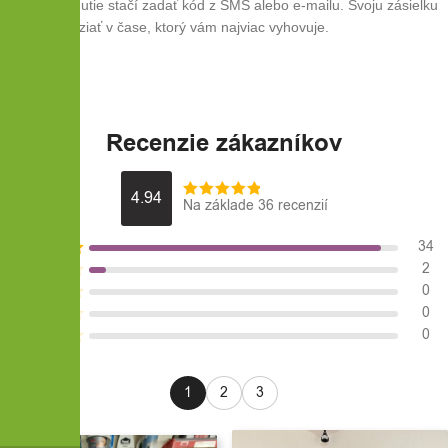
Pre vyzdvihnutie stačí zadať kód z SMS alebo e-mailu. Svoju zásielku
môžete prevziať v čase, ktorý vám najviac vyhovuje.
Recenzie zákazníkov
4.94
Na základe 36 recenzií
34
2
0
0
0
1
2
3