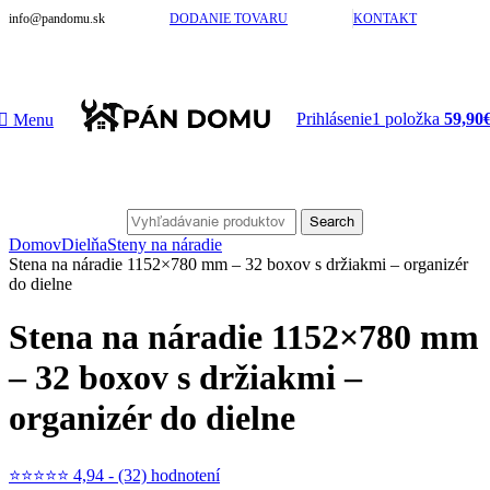
info@pandomu.sk
DODANIE TOVARU
KONTAKT
Prihlásenie
1
položka
59,90
Menu
Search
Domov
Dielňa
Steny na náradie
Stena na náradie 1152×780 mm – 32 boxov s držiakmi – organizér
do dielne
Stena na náradie 1152×780 mm
– 32 boxov s držiakmi –
organizér do dielne
⭐⭐⭐⭐⭐ 4,94 - (32) hodnotení