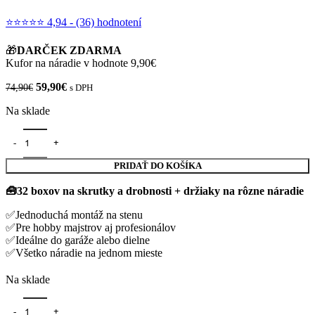
⭐⭐⭐⭐⭐ 4,94 - (36) hodnotení
🎁
DARČEK ZDARMA
Kufor na náradie v hodnote 9,90€
Pôvodná
Aktuálna
59,90
€
74,90
€
s DPH
cena
cena
Na sklade
bola:
je:
74,90€.
59,90€.
množstvo Stena na náradie 1152×780 mm – 32 boxov s držiakmi - org
PRIDAŤ DO KOŠÍKA
🧰32 boxov na skrutky a drobnosti + držiaky na rôzne náradie
✅Jednoduchá montáž na stenu
✅Pre hobby majstrov aj profesionálov
✅Ideálne do garáže alebo dielne
✅Všetko náradie na jednom mieste
Na sklade
množstvo Stena na náradie 1152×780 mm – 32 boxov s držiakmi - org