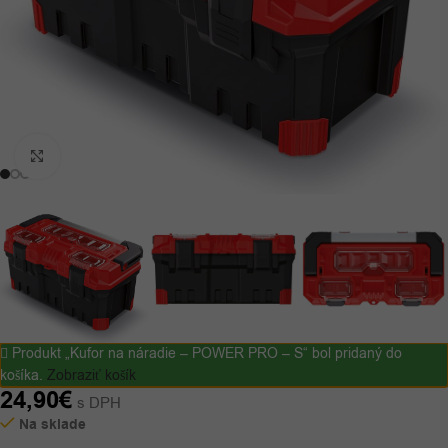
Kliknutím zväčšíte
Produkt „Kufor na náradie – POWER PRO – S“ bol pridaný do
košíka.
Zobraziť košík
24,90
€
s DPH
Na sklade