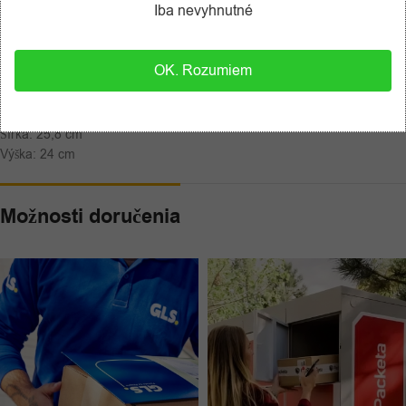
Iba nevyhnutné
Profesionálnych remeselníkov
Servisných technikov
Záhradkárov
OK. Rozumiem
Rozmery kufra:
Dĺžka: 49,6 cm
Šírka: 25,8 cm
Výška: 24 cm
Možnosti doručenia