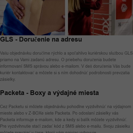
GLS - Doručenie na adresu
Vašu objednávku doručíme rýchlo a spoľahlivo kuriérskou službou GLS
priamo na Vami zadanú adresu. O priebehu doručenia budete
informovaní SMS správou alebo e-mailom. V deň doručenia Vás bude
kuriér kontaktovať a môžete si s ním dohodnúť podrobnosti prevzatia
zásielky.
Packeta - Boxy a výdajné miesta
Cez Packetu si môžete objednávku pohodlne vyzdvihnúť na výdajnom
mieste alebo v Z-BOXe siete Packeta. Po odoslaní zásielky vás
Packeta informuje e-mailom, kde a kedy si balík môžete vyzdvihnúť.
Pre vyzdvihnutie stačí zadať kód z SMS alebo e-mailu. Svoju zásielku
môžete prevziať v čase, ktorý vám najviac vyhovuje.