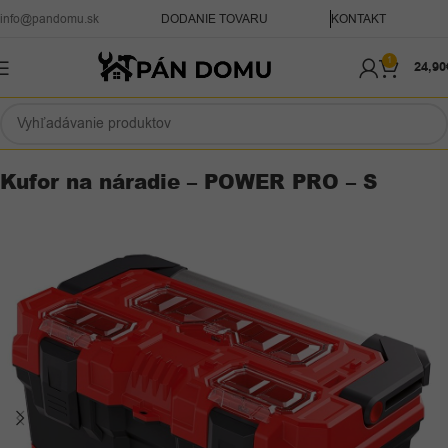
info@pandomu.sk
DODANIE TOVARU
KONTAKT
1
24,90
Domov
Dielňa
Kufre na náradie
Kufor na náradie – POWER PRO – S