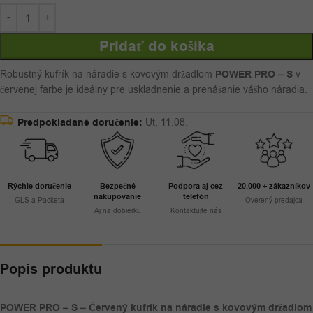
Pridať do košíka
Robustný kufrík na náradie s kovovým držadlom
POWER PRO – S
v
červenej farbe je ideálny pre uskladnenie a prenášanie vášho náradia.
Predpokladané doručenie:
Ut, 11.08.
Rýchle doručenie
Bezpečné
Podpora aj cez
20.000 + zákazníkov
nakupovanie
telefón
GLS a Packeta
Overený predajca
Aj na dobierku
Kontaktujte nás
Popis produktu
POWER PRO – S – Červený kufrík na náradie s kovovým držadlom