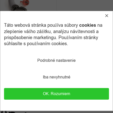
Táto webová stránka používa súbory
cookies
na
zlepšenie vášho zážitku, analýzu návštevnosti a
Pripojovacia hadica k sudu na
prispôsobenie marketingu. Používaním stránky
dažďovú vodu + príslušenstvo
súhlasíte s používaním cookies.
Sudy a nádrže na vodu
,
Príslušenstvo pre sudy a nádrže
na vodu
Podrobné nastavenie
39,90
€
s DPH
PRIDAŤ DO KOŠÍKA
Iba nevyhnutné
OK. Rozumiem