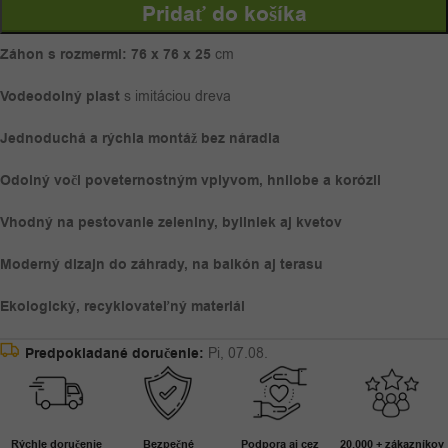
Pridať do košíka
Záhon s rozmermi: 76 x 76 x 25
cm
Vodeodolný plast
s imitáciou dreva
Jednoduchá a rýchla montáž bez náradia
Odolný voči poveternostným vplyvom, hnilobe a korózii
Vhodný na pestovanie zeleniny, byliniek aj kvetov
Moderný dizajn do záhrady, na balkón aj terasu
Ekologický, recyklovateľný materiál
Predpokladané doručenie:
Pi, 07.08.
Rýchle doručenie
Bezpečné
Podpora aj cez
20.000 + zákazníkov