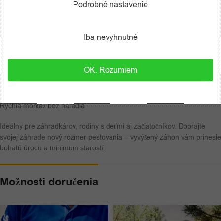
Výhody vyvýšeného záhonu CUBE M:
Podrobné nastavenie
Chráni rastliny pred škodcami a burinou
Iba nevyhnutné
Zabezpečuje lepšiu cirkuláciu vzduchu a odvodnenie
Jednoduchá údržba a dlhá životnosť bez hnitia či korózie
OK. Rozumiem
Ekologický a recyklovateľný materiál
Rýchla montáž bez náradia
Ideálny pre záhradkárov, rodiny s deťmi aj začiatočníkov. Doprajte
svojej záhrade nový rozmer pestovania – vyvýšený záhon vám prinesie
bohatú úrodu a minimum starostí.
Možnosti doručenia