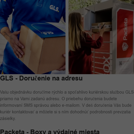
GLS - Doručenie na adresu
Vašu objednávku doručíme rýchlo a spoľahlivo kuriérskou službou GLS
priamo na Vami zadanú adresu. O priebehu doručenia budete
informovaní SMS správou alebo e-mailom. V deň doručenia Vás bude
kuriér kontaktovať a môžete si s ním dohodnúť podrobnosti prevzatia
zásielky.
Packeta - Boxy a výdajné miesta