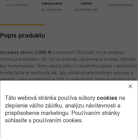
nakupovanie
telefón
GLS a Packeta
Overený predajca
Aj na dobierku
Kontaktujte nás
Popis produktu
Vyvýšený záhon CUBE M
s rozmermi 76x76x25 cm je ideálnou
voľbou pre každého, kto túži po krásnej, upravenej a úrodnej záhrade
bez kompromisov. Tento odolný záhon z kvalitného plastu v atraktívnej
hnedej farbe je navrhnutý tak, aby odolal poveternostným vplyvom a
vlhkosti – jeho konštrukcia je 100 % vodeodolná, takže je vhodný aj do
náročných podmienok.
Táto webová stránka používa súbory
cookies
na
Vďaka premyslenému systému montáže je inštalácia rýchla a zvládne
zlepšenie vášho zážitku, analýzu návštevnosti a
ju každý bez náradia. Záhon je stabilný, pevný a poskytuje dostatok
prispôsobenie marketingu. Používaním stránky
priestoru na pestovanie zeleniny, byliniek či kvetov. Moderný dizajn s
imitáciou dreva sa perfektne hodí do každej záhrady, na terasu alebo
súhlasíte s používaním cookies.
balkón.