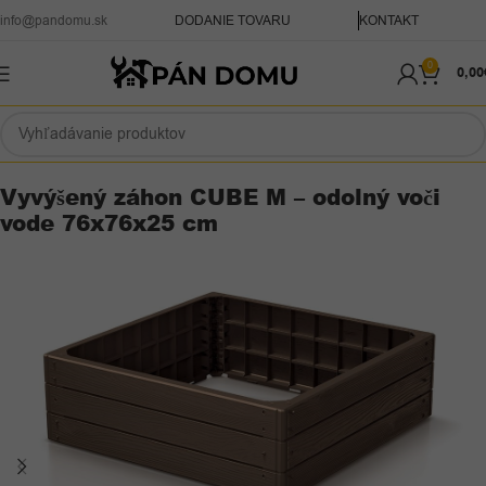
info@pandomu.sk
DODANIE TOVARU
KONTAKT
0
0,00
Domov
Záhrada
Vyvýšené záhony a palisády
Vyvýšený záhon CUBE M – odolný voči
vode 76x76x25 cm