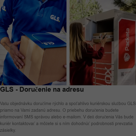
GLS - Doručenie na adresu
Vašu objednávku doručíme rýchlo a spoľahlivo kuriérskou službou GLS
priamo na Vami zadanú adresu. O priebehu doručenia budete
informovaní SMS správou alebo e-mailom. V deň doručenia Vás bude
kuriér kontaktovať a môžete si s ním dohodnúť podrobnosti prevzatia
zásielky.