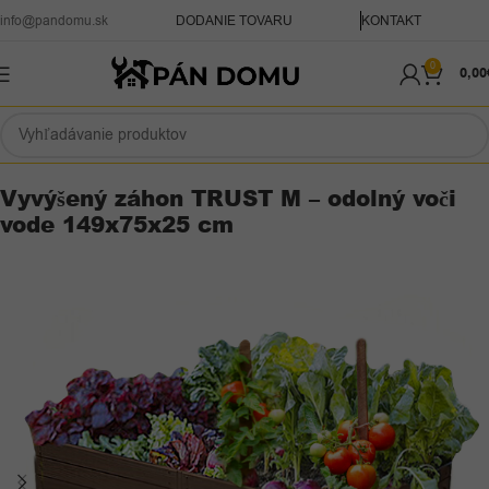
info@pandomu.sk
DODANIE TOVARU
KONTAKT
0
0,00
Domov
Záhrada
Vyvýšené záhony a palisády
Vyvýšený záhon TRUST M – odolný voči
vode 149x75x25 cm