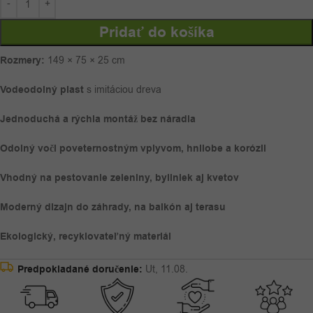
Pridať do košíka
Rozmery:
149 × 75 × 25 cm
Vodeodolný plast
s imitáciou dreva
Jednoduchá a rýchla montáž bez náradia
Odolný voči poveternostným vplyvom, hnilobe a korózii
Vhodný na pestovanie zeleniny, byliniek aj kvetov
Moderný dizajn do záhrady, na balkón aj terasu
Ekologický, recyklovateľný materiál
Predpokladané doručenie:
Ut, 11.08.