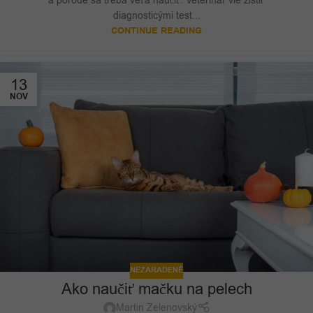
a pôrode sa treba veľa naučiť. Veterinár vie zistiť
diagnosticými test...
CONTINUE READING
13
NOV
NEZARADENÉ
Ako naučiť mačku na pelech
Martin Zelenovský