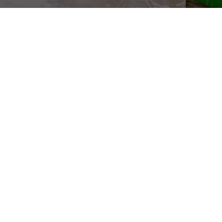
NEZARADENÉ
Ako špárovať obklady
Martin Zelenovský
V tomto návode sa pozrieme na to, ako špárovať obklady a
dlažbu a ako správne používať náradie pre obkladačov.
Špárovanie, alebo ak ...
CONTINUE READING