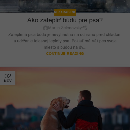
NEZARADENÉ
Ako zatepliť búdu pre psa?
Martin Zelenovský
Zateplená psia búda je nevyhnutná na ochranu pred chladom
a udržanie telesnej teploty psa. Pokiaľ má Váš pes svoje
miesto s búdou na dv...
CONTINUE READING
02
NOV