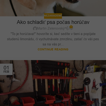
NEZARADENÉ
Ako schladiť psa počas horúčav
0
Martin Zelenovský
"To je horúčava!" hovoríte si, keď sedíte v tieni a popíjate
studenú limonádu, či vychutnávate zmrzlinu, zatiaľ čo váš pes
sa na vás pr...
CONTINUE READING
01
FEB