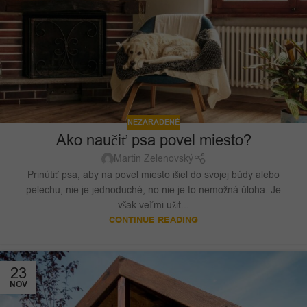
NEZARADENÉ
Ako naučiť psa povel miesto?
Martin Zelenovský
Prinútiť psa, aby na povel miesto išiel do svojej búdy alebo
pelechu, nie je jednoduché, no nie je to nemožná úloha. Je
však veľmi užit...
CONTINUE READING
23
NOV