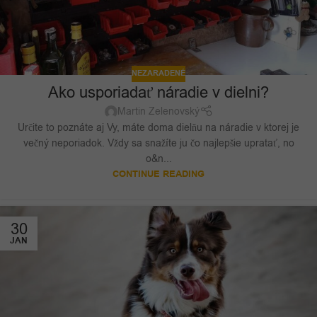
NEZARADENÉ
Ako usporiadať náradie v dielni?
Martin Zelenovský
Určite to poznáte aj Vy, máte doma dielňu na náradie v ktorej je
večný neporiadok. Vždy sa snažíte ju čo najlepšie upratať, no
o&n...
CONTINUE READING
30
JAN