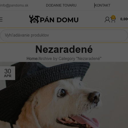
info@pandomu.sk
DODANIE TOVARU
KONTAKT
0
0,00
Nezaradené
Home
Archive by Category "Nezaradené"
30
APR