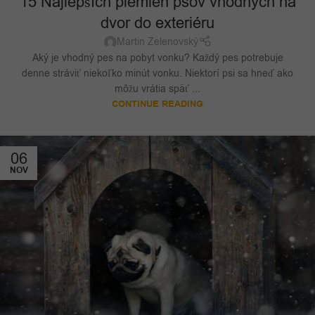
15 Najlepších plemien psov vhodných na
dvor do exteriéru
Martin Zelenovský
Aký je vhodný pes na pobyt vonku? Každý pes potrebuje
denne stráviť niekoľko minút vonku. Niektorí psi sa hneď ako
môžu vrátia späť ...
CONTINUE READING
06
NOV