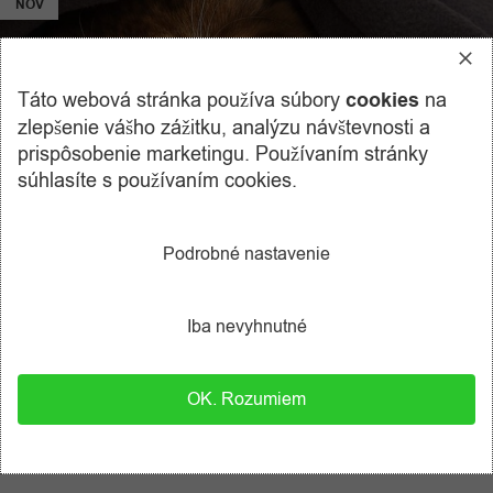
NOV
Táto webová stránka používa súbory
cookies
na
zlepšenie vášho zážitku, analýzu návštevnosti a
prispôsobenie marketingu. Používaním stránky
súhlasíte s používaním cookies.
Podrobné nastavenie
NEZARADENÉ
Do koľko stupňov môže byť mačka
Iba nevyhnutné
vonku?
Martin Zelenovský
Hoci sú mačky pomerne prispôsobivé zvieratá, ak sú
OK. Rozumiem
vystavené príliš nízkym teplotám, môže sa ich zdravotný stav
zhoršiť napríklad podch...
CONTINUE READING