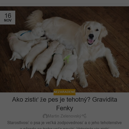
16
NOV
NEZARADENÉ
Ako zistiť že pes je tehotný? Gravidita
Fenky
Martin Zelenovský
Starostlvosť o psa je veľká zodpovednosť a o jeho tehotenstve